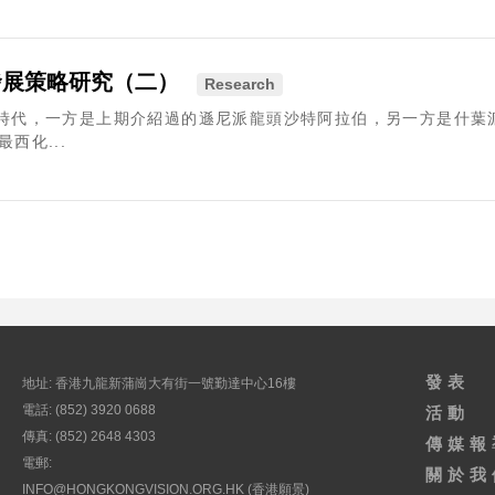
發展策略研究（二）
Research
戰」時代，一方是上期介紹過的遜尼派龍頭沙特阿拉伯，另一方是什
西化...
發表
地址: 香港九龍新蒲崗大有街一號勤達中心16樓
電話: (852) 3920 0688
活動
傳真: (852) 2648 4303
傳媒報
電郵:
關於我
INFO@HONGKONGVISION.ORG.HK
(香港願景)