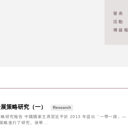
發表
活動
傳媒
發展策略研究（一）
Research
研究報告 中國國家主席習近平於 2013 年提出「一帶一路」—
略進行了研究。保華...