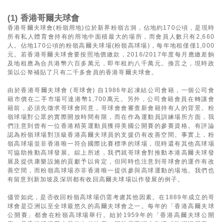
(1) 香港哥爾夫球會
香港哥爾夫球會(粉嶺用地)位於新界粉嶺古洞，佔地約170公頃，是現時
所有私人體育會持有的用地中面積最大的場所，而會員人數只有2,660
人。佔地170公頃的粉嶺高爾夫球場(粉嶺高球場)，每年地租僅僅1,000
元。若香港哥爾夫球會要按照地價繳款，2016/2017年度每月應繳差餉
及地租應為合共港幣六百多萬元，即年租約八千萬元。換言之，現時政
策以公帑補貼了只有二千多會員的香港哥爾夫球會。
由於香港哥爾夫球會 (哥球會) 自1986年起凍結公司會籍，一個公司會
籍市價在二手市場可達港幣1,700萬元。另外，公司會籍會員在轉讓會
籍前，必須先徵求哥球會同意，哥球會會審查新會籍持有人的背景。粉
嶺球場對公眾的實際開放時間有限，而在作為運動員訓練場所方面，我
們注意到曾有一位香港精英運動員獲得美國公開賽的參賽資格。有評論
認為粉嶺球場對頂級香港高爾夫球員的支援仍有改善空間。事實上，粉
嶺高球場並非香港唯一符合國際比賽標準的球場，現時還有其他高球場
可協助推動高球發展。綜上所述，我們就哥球會對推動本港高爾夫球發
展及提供康樂設施的貢獻予以肯定，但同時也注意到哥球會的運作有改
善空間，而粉嶺高球場亦非香港唯一提供參與高球運動的場地。我們也
有留意到新加坡及深圳都有收回高爾夫球場以作發展的例子。
儘管如此，是否收回粉嶺高球場仍需考慮其他因素。在1889年成立的哥
球會是亞洲以至全球最悠久的高爾夫球會之一。每年的「香港高爾夫球
公開賽」都會在粉嶺高球場舉行。始於1959年的「香港高爾夫球公開