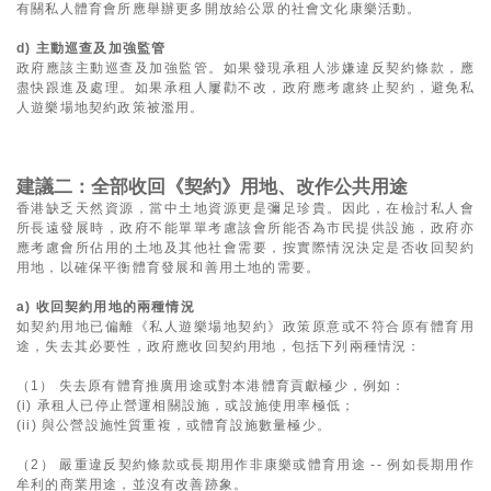
有關私人體育會所應舉辦更多開放給公眾的社會文化康樂活動。
d) 主動巡查及加強監管
政府應該主動巡查及加強監管。如果發現承租人涉嫌違反契約條款，應
盡快跟進及處理。如果承租人屢勸不改，政府應考慮終止契約，避免私
人遊樂場地契約政策被濫用。
建議二：全部收回《契約》用地、改作公共用途
香港缺乏天然資源，當中土地資源更是彌足珍貴。因此，在檢討私人會
所長遠發展時，政府不能單單考慮該會所能否為市民提供設施，政府亦
應考慮會所佔用的土地及其他社會需要，按實際情況決定是否收回契約
用地，以確保平衡體育發展和善用土地的需要。
a) 收回契約用地的兩種情況
如契約用地已偏離《私人遊樂場地契約》政策原意或不符合原有體育用
途，失去其必要性，政府應收回契約用地，包括下列兩種情況：
（1） 失去原有體育推廣用途或對本港體育貢獻極少，例如：
(i) 承租人已停止營運相關設施，或設施使用率極低；
(ii) 與公營設施性質重複，或體育設施數量極少。
（2） 嚴重違反契約條款或長期用作非康樂或體育用途 -- 例如長期用作
牟利的商業用途，並沒有改善跡象。