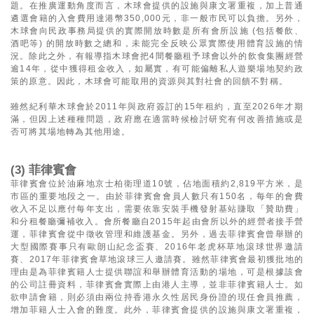
題。在推廣運動角度而言，木球會提供的設施與康文署重複，加上普通
遴選會籍的入會費用達港幣350,000元，非一般市民可以負擔。另外，
木球會向民政事務局提供的實際開放時數是所有會所設施 (包括餐飲、
酒吧等) 的開放時數之總和，未能完全反映公眾實際使用體育設施的情
況。除此之外，有報導指木球會把4間餐廳租予球會以外的飲食集團經營
逾14年，從中獲得租金收入，如屬實，有可能偏離私人遊樂場地契約政
策的原意。因此，木球會可能取用的資源與其對社會的回饋不對稱。
雖然紀利華木球會於2011年與政府簽訂的15年租約，直至2026年才期
滿，但因上述種種問題，政府應在適當時候檢討研究有何改善措施或是
否可將其場地轉為其他用途。
(3) 菲律賓會
菲律賓會位於油麻地京士柏衛理道10號，佔地面積約2,819平方米，是
市區的重要地段之一。由於菲律賓會會員人數只有150名，每年的會費
收入不足以應付每年支出，需要依靠安裝手機發射基站賺取「贊助費」
和分租餐廳彌補收入。會所餐廳自2015年起由會所以外的經營者接手營
運，菲律賓會從中徵收管理和維護基金。另外，過去菲律賓會曾舉辦的
大型國際賽事只有歐朗山紀念盃賽、2016年老虎杯草地滾球世界邀請
賽、2017年菲律賓會草地滾球三人邀請賽。雖然菲律賓會最初獲批地的
理由是為菲律賓籍人士提供聯誼和舉辦體育活動的場地，可是根據該會
的公司註冊資料，菲律賓會實際上由港人主導，並非菲律賓籍人士。如
欲申請會籍，則必須由兩位持香港永久性居民身份證的現任會員推薦，
增加菲籍人士入會的難度。此外，菲律賓會提供的設施與康文署重複，