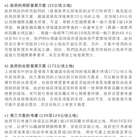
a) 政府的局部發展方案 (32公頃土地)
政府聘請的研究顧問的《發展新界北部地區初步可行性研究》報告提出
的局部發展方案，建議發展高球場東部32公頃的土地，並預留140公頃
以預辦國際高爾夫球賽。可是，舉辦大型國際賽事一般只需要1個18洞
球場。根據美國高爾夫球場建築師學會的一份參考文件《興建一個實用
的高爾夫球設施》，興建一個標準72桿的18洞高球場一般只要約48.6公
頃至80.9公頃。我們明白興建高球場所需面積視乎實際地理環境，政府
部份方案中預留的140公頃土地似乎超出所需。另外，方案中使用的住
宅發展密度亦有過低之嫌。因此，我們認為此方案所預留的土地有可能
超過大型國際賽事要求，未完全釋放土地發展潛力。
b) 政府的全面發展方案 (172公頃土地)
上述報告中的全面發展方案建議全面收回粉嶺高爾夫球場172公頃土地
作其他用途。此方案收回的土地比部分收回的方案多，可以解決更多基
層市民的住屋需求，但政府將需要考慮是否協助球會覓地重建部份或原
面積的新球場。由於粉嶺高球場是現時香港唯一曾舉辦專業高爾夫球錦
標賽的場地，有可能引致香港高爾夫球公開賽要停辦。政府亦需要考慮
場內具保留價值的古蹟、古樹及墳墓的安排。由此可見，全面發展方案
可能不是最佳選項，而且在執行上有更大難度。
c) 第三方案的考慮 (100至120公頃土地)
政府可以考慮只保留足以興建1個18洞高爾夫球場的土地，即約50至80
公頃，以便可以繼續舉辦國際賽事，並收回其餘土地。政府也可考慮吸
納高球場東面(包括停車場及舊場)的用地，增加可建土地面積及單位