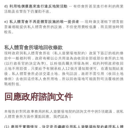
d) 利用地價優惠來進行違反地契活動
-- 有些會所甚至進行牟利的商業
活動及在警告下仍屢勸不改。
e) 私人體育會不再是體育設施的唯一提供者
-- 現時康文署轄下體育館
普遍都能提供私人體育會所的設施，不但使用費較低廉，而且開放時間
較長。
私人體育會所場地回收條款
現時政府與私人體育會所在《私人遊樂場地契約》政策下簽訂的租約條
款中一般都列明，政府有權以公共用途為由收回全部或部分會所的土地
(以行政長官的決定為準)。以粉嶺高爾夫球場為例，租約列明政府收回
土地不用賠償，只要給予有關承租人12個月通知期便可。在通知期結束
後，私人體育會所必須交還土地。換句話說，政府不需引用《收回土地
條例》去收回這些私人會所用地，所以回收場地可能面對司法覆核的挑
戰相對低。
回應政府諮詢文件
本報告針對民政事務局的私人遊樂場地契約諮詢文件中的5項建議，就私
人體育會所方面作重點回應。我們認為：
(1) 應視乎實際情況，決定是否繼續沿用私人遊樂場地契約處理私人體