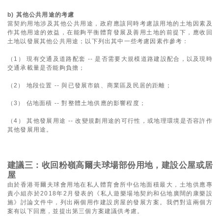
b) 其他公共用途的考慮
當契約用地涉及其他公共用途，政府應該同時考慮該用地的土地因素及
作其他用途的效益，在能夠平衡體育發展及善用土地的前提下，應收回
土地以發展其他公共用途；以下列出其中一些考慮因素作參考：
（1） 現有交通及道路配套 -- 是否需要大規模道路建設配合，以及現時
交通承載量是否能夠負擔；
（2） 地段位置 -- 與已發展市鎮、商業區及民居的距離；
（3） 佔地面積 -- 對整體土地供應的影響程度；
（4） 其他發展用途 -- 改變規劃用途的可行性，或地理環境是否容許作
其他發展用途。
建議三：收回粉嶺高爾夫球場部份用地，建設公屋或居
屋
由於香港哥爾夫球會用地在私人體育會所中佔地面積最大，土地供應專
責小組亦於2018年2月發表的《私人遊樂場地契約和佔地廣闊的康樂設
施》討論文件中，列出兩個用作建設房屋的發展方案。我們對這兩個方
案有以下回應，並提出第三個方案建議供考慮。