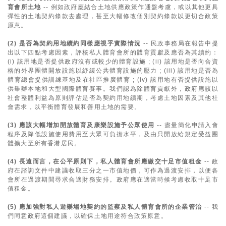
育會所土地
-- 例如政府應結合土地供應政策作通盤考慮，或以其他更具
彈性的土地契約條款去處理，甚至大幅修改個別契約條款以更切合政策
原意。
(2) 是否為契約用地續約同樣應視乎實際情況
-- 民政事務局在報告中提
出以下四點考慮因素，評核私人體育會所的體育貢獻及應否為其續約：
(i) 該用地是否提供政府沒有或較少的體育設施 ; (ii) 該用地是否向合資
格的外界團體開放設施以紓緩公共體育設施的壓力 ; (iii) 該用地是否為
體育總會提供訓練基地及在社區推廣體育 ; (iv) 該用地有否提供設施以
供舉辦本地和大型國際體育賽事。我們認為除體育貢獻外，政府應該以
社會整體利益為原則評估是否為契約用地續期，考慮土地因素及其他社
會需求，以平衡體育發展和善用土地的需要。
(3) 應該大幅增加開放體育及康樂設施予公眾使用
-- 盡量簡化申請入會
程序及降低設施使用費用至大眾可負擔水平，及由只開放給規定受益團
體擴大至所有香港居民。
(4) 長遠而言，在公平原則下，私人體育會所應繳交十足市值租金
-- 政
府在諮詢文件中建議收取三分之一市值地價，可作為過渡安排，以便各
會所在過渡期間尋求合適財務安排。政府應在適當時候考慮收取十足市
值租金。
(5) 應加強對私人遊樂場地契約的監察及私人體育會所的企業管治
-- 我
們同意政府這個建議，以確保土地用途符合政策原意。