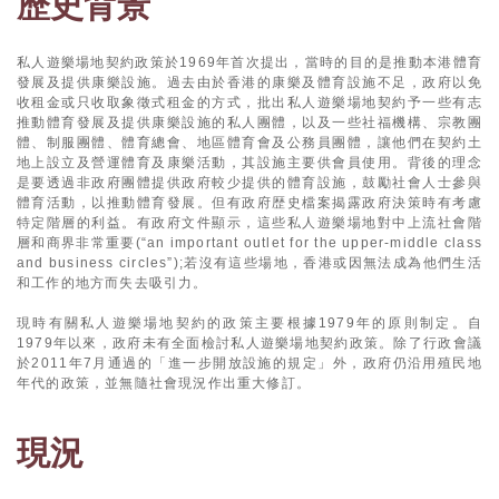
歷史背景
私人遊樂場地契約政策於1969年首次提出，當時的目的是推動本港體育
發展及提供康樂設施。過去由於香港的康樂及體育設施不足，政府以免
收租金或只收取象徵式租金的方式，批出私人遊樂場地契約予一些有志
推動體育發展及提供康樂設施的私人團體，以及一些社福機構、宗教團
體、制服團體、體育總會、地區體育會及公務員團體，讓他們在契約土
地上設立及營運體育及康樂活動，其設施主要供會員使用。背後的理念
是要透過非政府團體提供政府較少提供的體育設施，鼓勵社會人士參與
體育活動，以推動體育發展。但有政府歴史檔案揭露政府決策時有考慮
特定階層的利益。有政府文件顯示，這些私人遊樂場地對中上流社會階
層和商界非常重要(“an important outlet for the upper-middle class
and business circles”);若沒有這些場地，香港或因無法成為他們生活
和工作的地方而失去吸引力。
現時有關私人遊樂場地契約的政策主要根據1979年的原則制定。自
1979年以來，政府未有全面檢討私人遊樂場地契約政策。除了行政會議
於2011年7月通過的「進一步開放設施的規定」外，政府仍沿用殖民地
年代的政策，並無隨社會現況作出重大修訂。
現況