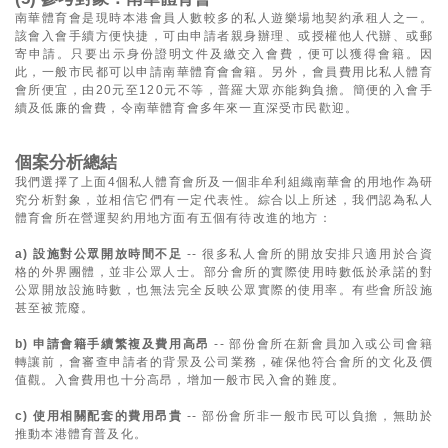
南華體育會是現時本港會員人數較多的私人遊樂場地契約承租人之一。
該會入會手續方便快捷，可由申請者親身辦理、或授權他人代辦、或郵
寄申請。只要出示身份證明文件及繳交入會費，便可以獲得會籍。因
此，一般市民都可以申請南華體育會會籍。另外，會員費用比私人體育
會所便宜，由20元至120元不等，普羅大眾亦能夠負擔。簡便的入會手
續及低廉的會費，令南華體育會多年來一直深受市民歡迎。
個案分析總結
我們選擇了上面4個私人體育會所及一個非牟利組織南華會的用地作為研
究分析對象，並相信它們有一定代表性。綜合以上所述，我們認為私人
體育會所在營運契約用地方面有五個有待改進的地方：
a) 設施對公眾開放時間不足
-- 很多私人會所的開放安排只適用於合資
格的外界團體，並非公眾人士。部分會所的實際使用時數低於承諾的對
公眾開放設施時數，也無法完全反映公眾實際的使用率。有些會所設施
甚至被荒廢。
b) 申請會籍手續繁複及費用高昂
-- 部份會所在新會員加入或公司會籍
轉讓前，會審查申請者的背景及公司業務，確保他符合會所的文化及價
值觀。入會費用也十分高昂，增加一般市民入會的難度。
c) 使用相關配套的費用昂貴
-- 部份會所非一般市民可以負擔，無助於
推動本港體育普及化。