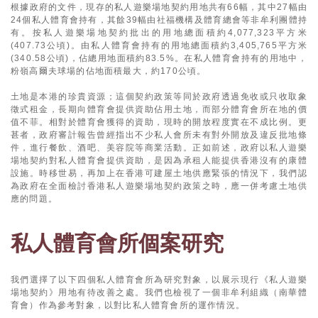
根據政府的文件，現存的私人遊樂場地契約用地共有66幅，其中27幅由
24個私人體育會持有，其餘39幅由社福機構及體育總會等非牟利團體持
有。按私人遊樂場地契約批出的用地總面積約4,077,323平方米
(407.73公頃)。由私人體育會持有的用地總面積約3,405,765平方米
(340.58公頃)，佔總用地面積約83.5%。在私人體育會持有的用地中，
粉嶺高爾夫球場的佔地面積最大，約170公頃。
土地是本港的珍貴資源；這個契約政策等同於政府透過免收或只收取象
徵式租金，長期向體育會提供資助佔用土地，而部分體育會所在地的價
值不菲。相對於體育會獲得的資助，現時的開放程度實在不成比例。更
甚者，政府審計報告曾經指出不少私人會所未有對外開放及違反批地條
件，進行餐飲、酒吧、美容院等商業活動。正如前述，政府以私人遊樂
場地契約對私人體育會提供資助，是因為承租人能提供香港沒有的康體
設施。時移世易，再加上在香港可建屋土地供應緊張的情況下，我們認
為政府在全面檢討香港私人遊樂場地契約政策之時，應一併考慮土地供
應的問題。
私人體育會所個案研究
我們選擇了以下四個私人體育會所為研究對象，以展示現行《私人遊樂
場地契約》用地有待改善之處。我們也檢視了一個非牟利組織（南華體
育會）作為參考對象，以對比私人體育會所的運作情況。