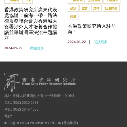
政治
教育
法律
社會民生
香港政策研究所廣東代表
處協辦：前海一帶一路法
經濟
律服務聯合會與香港城大
香港政策研究所入駐前
簽署涉外人才培養合作協
海！
議並舉辦灣區法治主題講
座
2024-01-22
閱讀更多
2024-09-29
閱讀更多
地址: 香港九龍新蒲崗大有街一號勤達中心16樓
電話: (852) 3920 0688
傳真: (852) 2648 4303
電郵:
INFO@HONGKONGVISION.ORG.HK
(香港願景)