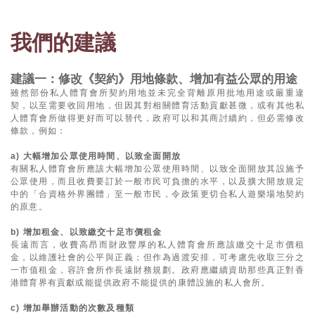
我們的建議
建議一：修改《契約》用地條款、增加有益公眾的用途
雖然部份私人體育會所契約用地並未完全背離原用批地用途或嚴重違
契，以至需要收回用地，但因其對相關體育活動貢獻甚微，或有其他私
人體育會所做得更好而可以替代，政府可以和其商討續約，但必需修改
條款，例如：
a) 大幅增加公眾使用時間、以致全面開放
有關私人體育會所應該大幅增加公眾使用時間、以致全面開放其設施予
公眾使用，而且收費要訂於一般市民可負擔的水平，以及擴大開放規定
中的「合資格外界團體」至一般市民，令政策更切合私人遊樂場地契約
的原意。
b) 增加租金、以致繳交十足市價租金
長遠而言，收費高昂而財政豐厚的私人體育會所應該繳交十足市價租
金，以維護社會的公平與正義；但作為過渡安排，可考慮先收取三分之
一市值租金，容許會所作長遠財務規劃。政府應繼續資助那些真正對香
港體育界有貢獻或能提供政府不能提供的康體設施的私人會所。
c) 增加舉辦活動的次數及種類