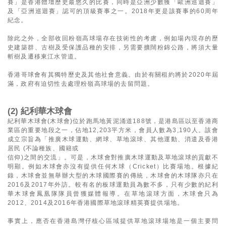
賽」是香港體壇歷史最悠久的比賽，同時是亞洲少數獲「歐洲巡迴賽」
及「亞洲巡迴賽」認可的頂級賽事之一。2018年更是該賽事的60周年
紀念。
除此之外，全部收回粉嶺高球場存在技術性的考慮，例如場內現存的歷
史建築群、古樹及受保護品種的安排，另需要擴闊粉錦公路，將須大量
斬樹及遷移東江水管道。
香港哥球會有其獨特歷史及其他社會意義。由於有關租約將於2020年屆
滿，政府有迫切性去處理粉嶺高球場的去留問題。
(2) 紀利華木球會
紀利華木球會(木球會)位於跑馬地黃泥涌道188號，是港島區以至香港商
業區的重要地段之一，佔地12,203平方米，會員人數為3,190人。該會
成立宗旨為「推廣木球運動、網球、草地滾球、其他運動、消遣及香港
居民 (不論種族、國籍或
信仰)之間的交流」。可是，木球會對推廣木球運動及草地滾球的貢獻不
明顯。例如木球會亦沒有提供任何木球（Cricket）比賽場地。根據紀
錄，木球會並無舉辦大型的木球國際賽的傳統，木球會的木球隊亦只在
2016及2017年外訪。較有名的板球運動員為數不多，只有少數的紀利
華木球會鳳凰隊隊員曾獲媒體報導。在草地滾球方面，木球會只為
2012、2014及2016年香港國際草地滾球精英賽提供場地。
事實上，應否在香港島灣仔核心區域提供草地滾球場地是一個主要問