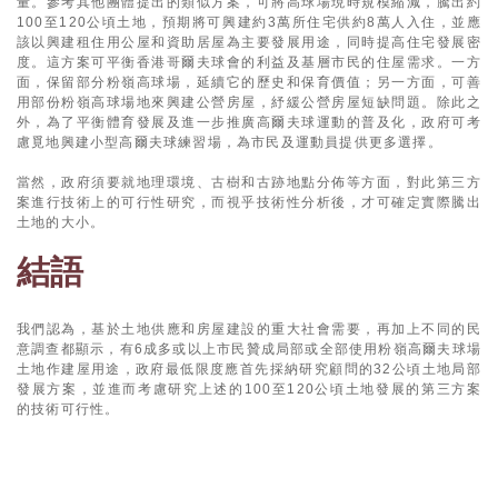
量。參考其他團體提出的類似方案，可將高球場現時規模縮減，騰出約
100至120公頃土地，預期將可興建約3萬所住宅供約8萬人入住，並應
該以興建租住用公屋和資助居屋為主要發展用途，同時提高住宅發展密
度。這方案可平衡香港哥爾夫球會的利益及基層市民的住屋需求。一方
面，保留部分粉嶺高球場，延續它的歷史和保育價值；另一方面，可善
用部份粉嶺高球場地來興建公營房屋，紓緩公營房屋短缺問題。除此之
外，為了平衡體育發展及進一步推廣高爾夫球運動的普及化，政府可考
慮覓地興建小型高爾夫球練習場，為市民及運動員提供更多選擇。
當然，政府須要就地理環境、古樹和古跡地點分佈等方面，對此第三方
案進行技術上的可行性研究，而視乎技術性分析後，才可確定實際騰出
土地的大小。
結語
我們認為，基於土地供應和房屋建設的重大社會需要，再加上不同的民
意調查都顯示，有6成多或以上市民贊成局部或全部使用粉嶺高爾夫球場
土地作建屋用途，政府最低限度應首先採納研究顧問的32公頃土地局部
發展方案，並進而考慮研究上述的100至120公頃土地發展的第三方案
的技術可行性。