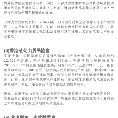
而且開放的設施數目不多。因此，菲律賓會對推動本港體育發展及提供
康樂設施的貢獻有限。事實上，目前在港超過十萬名菲律賓藉在港人士
也沒有辦法使用菲律賓會的設施。
菲律賓會的契約將於2026年到期，政府應檢討其是否違背了原來批地的
理由，以及有何改善措施。對此，菲律賓會應回歸原來成立的理由，即
多些舉辦推廣菲律賓文化活動及多辦在港菲律賓人參與的活動，推動文
化交流。
(4)香港渣甸山居民協會
香港渣甸山居民協會位於香港島渣甸山祈禮士道2號，佔地面積約
12,406平方米，平均呎價為0.997元。香港渣甸山居民協會於
2016/2017年的應繳地租及差餉分別為124,200元及203,000元，推算
每月租金為338,000多元。該會所設施的實際使用率偏低。根據2013年
的紀錄，網球場只有三成使用率，曾有六個月沒有外界團體使用會所設
施。此外，會所部份設施現已停止開放，例如籃球場和游泳池因日久失
修而關閉。而且，過去會所未曾舉辦重大的體育賽事。
因此，香港渣甸山居民協會未有善用土地資源來推廣本港的體育發展。
該會所契約在2018年4月已經期滿，現在是處於暫緩過渡安排；政府應
立即研究是否可將其場地轉為其他用途。
(5) 參考對象：南華體育會