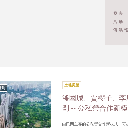
發表
活動
傳媒
土地房屋
計劃
潘國城、賈櫻子、李
劃 -- 公私營合作新
由民間主導的公私營合作新模式，可